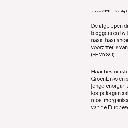
15 nov 2020
・
leestijd
De afgelopen d
bloggers en twi
naast haar ande
voorzitter is v
(FEMYSO).
Haar bestuursf
GroenLinks en s
jongerenorgani
koepelorganisati
moslimorganisat
van de Europes