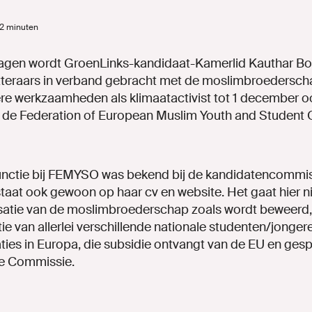
 2 minuten
agen wordt GroenLinks-kandidaat-Kamerlid Kauthar Bou
tteraars in verband gebracht met de moslimbroederscha
re werkzaamheden als klimaatactivist tot 1 december o
an de Federation of European Muslim Youth and Student 
unctie bij FEMYSO was bekend bij de kandidatencommis
taat ook gewoon op haar cv en website. Het gaat hier n
satie van de moslimbroederschap zoals wordt beweerd
e van allerlei verschillende nationale studenten/jonger
ies in Europa, die subsidie ontvangt van de EU en gesp
e Commissie.