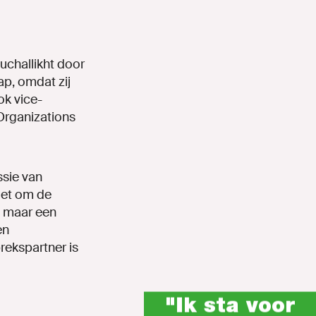
challikht door
p, omdat zij
ok vice-
Organizations
sie van
iet om de
, maar een
en
rekspartner is
"Ik sta voor