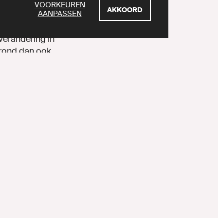
VOORKEUREN
AKKOORD
AANPASSEN
land. Zij
 Als je ook nog
 verandering in
rond dan ook.
VOLG ONS OP SOCIAL MEDIA