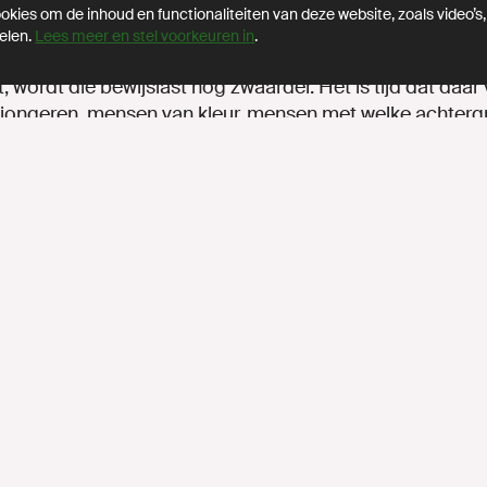
kies om de inhoud en functionaliteiten van deze website, zoals video’s,
elaas is dit de realiteit voor veel jonge moslims in Neder
elen.
Lees meer en stel voorkeuren in
.
nd hun loyaliteit bewijzen en laten zien waar ze staan.
 wordt die bewijslast nog zwaarder. Het is tijd dat daar
jongeren, mensen van kleur, mensen met welke achterg
het nieuwe Nederland.”
volledige reactie van Jesse Klaver
Pers