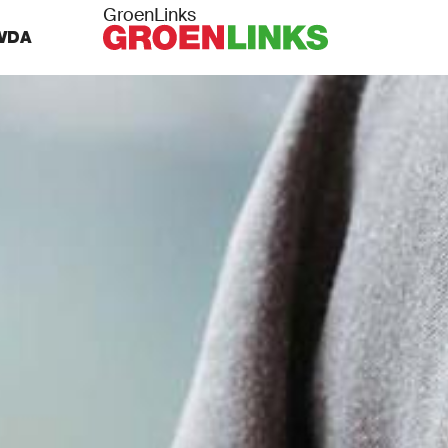
GroenLinks
VDA
MISSIE
MENSEN