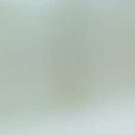
GA NA
Onze partij
Lokaal
Nieuws
Agenda
MIJN GRO