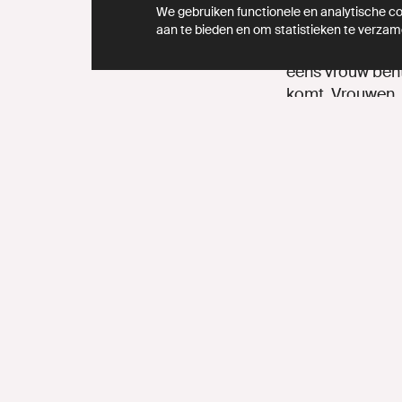
We gebruiken functionele en analytische coo
Jesse Klaver: “H
aan te bieden en om statistieken te verzam
moeten voortdure
eens vrouw bent,
komt. Vrouwen, 
Samen zijn wij 
Lees hier de 
GroenLinks
Missie
Lokaal