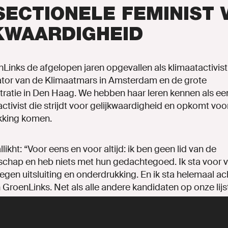
SECTIONELE FEMINIST 
KWAARDIGHEID
Links de afgelopen jaren opgevallen als klimaatactivist
ator van de Klimaatmars in Amsterdam en de grote
atie in Den Haag. We hebben haar leren kennen als ee
activist die strijdt voor gelijkwaardigheid en opkomt voo
ukking komen.
ikht: “Voor eens en voor altijd: ik ben geen lid van de
hap en heb niets met hun gedachtegoed. Ik sta voor vr
gen uitsluiting en onderdrukking. En ik sta helemaal ac
roenLinks. Net als alle andere kandidaten op onze lijst
ver hoe we Nederland samen eerlijker, socialer en gro