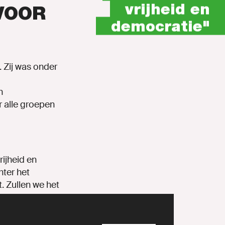
vrijheid en
VOOR
democratie"
. Zij was onder
n
r alle groepen
ijheid en
hter het
. Zullen we het
ener gaan