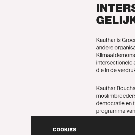
INTER
GELIJ
Kauthar is Groen
andere organis
Klimaatdemonstr
intersectionele 
die in de verdr
Kauthar Bouchall
moslimbroedersc
democratie en te
programma van G
dan nu hebben o
maken?”
COOKIES