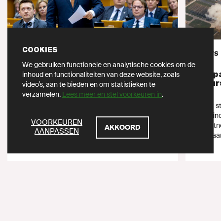
COOKIES
NIEUWS
・
EU
NIEUWS
We gebruiken functionele en analytische cookies om de
Europarlement eist oplossing voor
Europ
inhoud en functionaliteiten van deze website, zoals
Hongaars EU-voorzitterschap
teleur
video’s, aan te bieden en om statistieken te
verzamelen.
Lees meer en stel voorkeuren in
.
Het Europarlement nam vandaag een resolutie
Zojuist 
aan over de rechtsstaat-afbraak in Hongarije.
die de in
ZOEKEN
VOORKEUREN
Daarin wordt kritiek geuit op het feit dat EU-
klimaatne
AKKOORD
AANPASSEN
landen nog altijd geen...
zogenaam
25 apr 2024
25 apr 2024