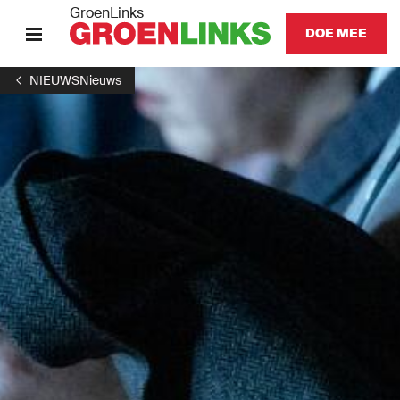
GroenLinks
DOE MEE
NIEUWS
Nieuws
HOME
ONZE MISSIE
ONZE MENSEN
GA NAAR
GROENLINKSPVDA.NL
Onze partij
Lokaal